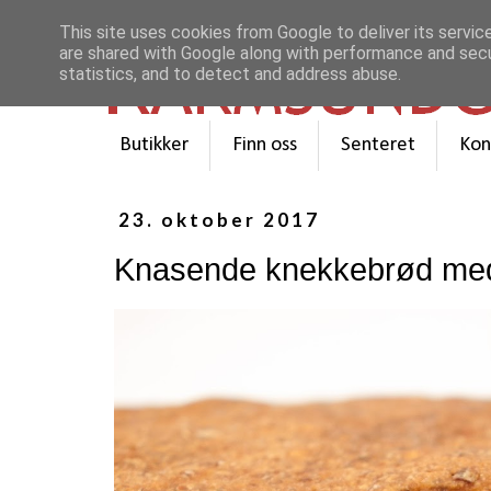
This site uses cookies from Google to deliver its servic
are shared with Google along with performance and secur
statistics, and to detect and address abuse.
Butikker
Finn oss
Senteret
Kon
23. oktober 2017
Knasende knekkebrød med