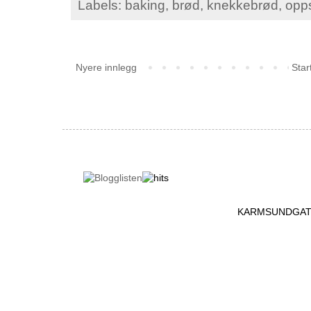
Labels:
baking
,
brød
,
knekkebrød
,
opps
Nyere innlegg
Star
KARMSUNDGATA 