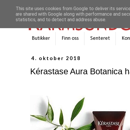
This site uses cookies from Google to deliver its servic
are shared with Google along with performance and secur
statistics, and to detect and address abuse.
Butikker
Finn oss
Senteret
Kon
4. oktober 2018
Kérastase Aura Botanica h