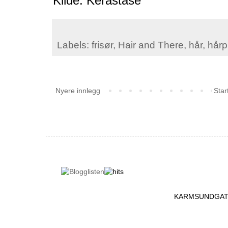
Kilde: Kérastase
Labels:
frisør
,
Hair and There
,
hår
,
hårp
Nyere innlegg
Star
KARMSUNDGATA 